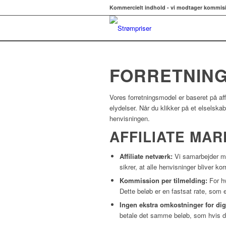
Kommercielt indhold - vi modtager kommis
FORRETNIN
Vores forretningsmodel er baseret på affi
elydelser. Når du klikker på et elselska
henvisningen.
AFFILIATE MAR
Affiliate netværk:
Vi samarbejder med
sikrer, at alle henvisninger bliver k
Kommission per tilmelding:
For hv
Dette beløb er en fastsat rate, som 
Ingen ekstra omkostninger for dig
betale det samme beløb, som hvis du g