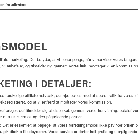
ion fra udbydere
GSMODEL
liate marketing. Det betyder, at vi tjener penge, når vi henviser vores brugere t
b, vi anbefaler, og tilmelder dig gennem vores link, modtager vi en kommission
KETING I DETALJER:
 forskellige affiliate netværk, der hjælper os med at spore trafik fra vores si
orrekt registreret, og at vi retfærdigt modtager vores kommission.
er bruger, der tilmelder sig et elselskab gennem vores henvisning, betaler vo
er aftalt mellem os og den pågældende partner.
:
Det er essentielt at påpege, at vores forretningsmodel ikke påvirker prisen på 
ik direkte til udbyderen. Vores service er derfor helt gratis og uforpligtende 