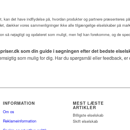
t, kan det have indflydelse på, hvordan produkter og partnere præsenteres på
det, dækker vores sammenligninger ikke alle tilgængelige elselskaber på mar
ion så nøjagtigt og opdateret som muligt, men fejl kan forekomme, og de speci
priser.dk som din guide i søgningen efter det bedste elsels
sigtig som mulig for dig. Har du spørgsmål eller feedback, er d
INFORMATION
MEST LÆSTE
ARTIKLER
Om os
Billigste elselskab
Reklameinformation
Skift elselskab